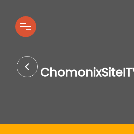
ChomonixSiteIT