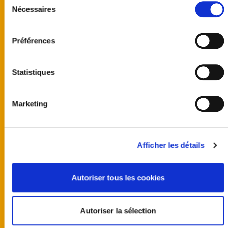
Nécessaires
du
consentement
Préférences
Statistiques
United kingdom
Marketing
Australia
Finland
Germany
Norway
Afficher les détails
Sweden
United States
Programmes
Autoriser tous les cookies
Team
Castings
Actus
Autoriser la sélection
Producer guidelines