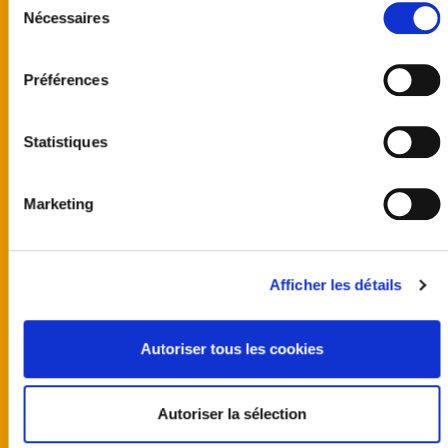
Nécessaires
du
consentement
Préférences
Statistiques
United kingdom
Marketing
Australia
Finland
Germany
Norway
Afficher les détails
Sweden
United States
Programmes
Autoriser tous les cookies
Team
Castings
Actus
Autoriser la sélection
Producer guidelines