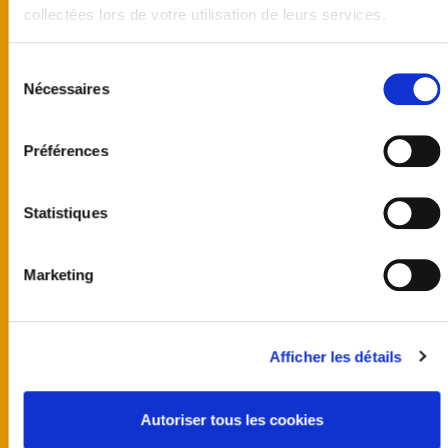
collectées lors de votre utilisation de leurs services.
Sélection
Nécessaires
du
consentement
Préférences
Statistiques
Marketing
United kingdom
Australia
Afficher les détails
Finland
Germany
Norway
Autoriser tous les cookies
Sweden