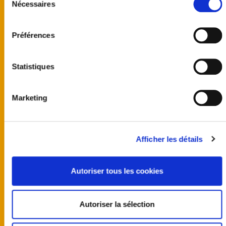
Nécessaires
du
consentement
Préférences
Statistiques
United kingdom
Australia
Marketing
Finland
Germany
Norway
Afficher les détails
Sweden
United States
Programmes
Autoriser tous les cookies
Team
Castings
Actus
Autoriser la sélection
Producer guidelines
CGU et Mentions
légales