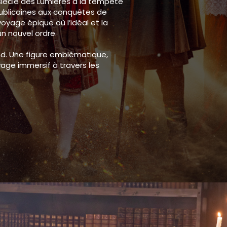
 siècle des Lumières à la tempête
épublicaines aux conquêtes de
voyage épique où l’idéal et la
un nouvel ordre.
and. Une figure emblématique,
yage immersif à travers les