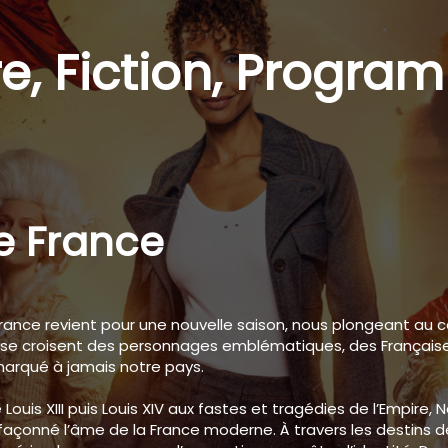
re
,
Fiction
,
Progra
de France
France
revient pour une nouvelle saison, nous plongeant au 
 se croisent des personnages emblématiques, des Françaises 
 marqué à jamais notre pays.
is XIII puis Louis XIV aux fastes et tragédies de l’Empire,
N
façonné l’âme de la France moderne. À travers les destins 