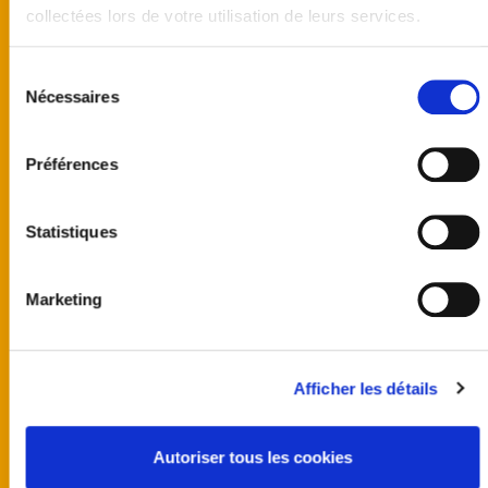
collectées lors de votre utilisation de leurs services.
Sélection
Nécessaires
du
consentement
Préférences
Statistiques
Marketing
United kingdom
Australia
Afficher les détails
Finland
Germany
Norway
Autoriser tous les cookies
Sweden