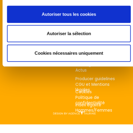
United kingdom
Australia
Autoriser tous les cookies
Finland
Germany
Norway
Autoriser la sélection
Sweden
United States
Cookies nécessaires uniquement
Programmes
Team
Castings
Actus
Producer guidelines
CGU et Mentions
légales
Cookies
Politique de
confidentialité
Index égalité
Hommes/Femmes