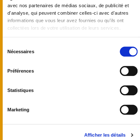
avec nos partenaires de médias sociaux, de publicité et
Diffuseur :
TF1
d'analyse, qui peuvent combiner celles-ci avec d'autres
informations que vous leur avez fournies ou qu'ils ont
Genre :
Concours de talents
collectées lors de votre utilisation de leurs services.
Présentation :
Nikos Aliagas et
Sélection
Karine Ferri
Nécessaires
du
consentement
Durée :
130 minutes
Préférences
Périodicité :
hebdomadaire
Statistiques
Format original :
The Voice Kids créé
par Talpa
Marketing
Afficher les détails