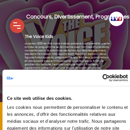
Concours
,
Divertissement
,
Programmes
The Voice Kids
La saison 2025 de The Voice Kids se prépare à surprendre ! Cette
année, le programme se réinvente avec l’arrivée d’une toute
nouvelle coach, la talentueuse Santa, qui fera ses premiers
pas dans l’émission. Elle rejoint Matt Pokora et Soprano, deux
figures historiques du programme, qui font leur grand retour
et retrouvent avec enthousiasme leurs fauteuils. Enfin, le
gardien du temple, l’emblématique Patrick Fiori sera
également présent pour une nouvelle saison pleine de
passion et de défis.
Ce site web utilise des cookies.
Les cookies nous permettent de personnaliser le contenu et
les annonces, d'offrir des fonctionnalités relatives aux
médias sociaux et d'analyser notre trafic. Nous partageons
Production :
ITV Studios France
également des informations sur l'utilisation de notre site