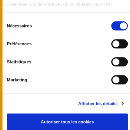
collectées lors de votre utilisation de leurs services.
Sélection
Nécessaires
du
consentement
Préférences
Statistiques
Marketing
United kingdom
Australia
Afficher les détails
Finland
Germany
Norway
Autoriser tous les cookies
Sweden