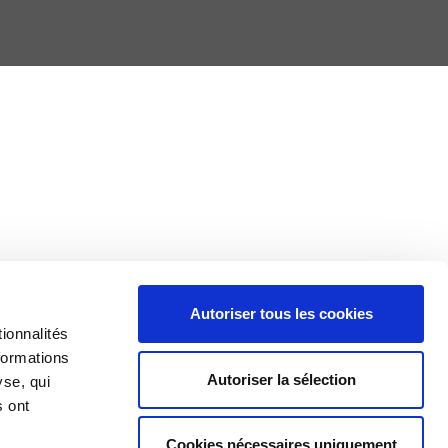
Autoriser tous les cookies
ionnalités
Producer
formations
guidelines
Autoriser la sélection
CGU et
yse, qui
Mentions
s ont
légales
Cookies
Cookies nécessaires uniquement