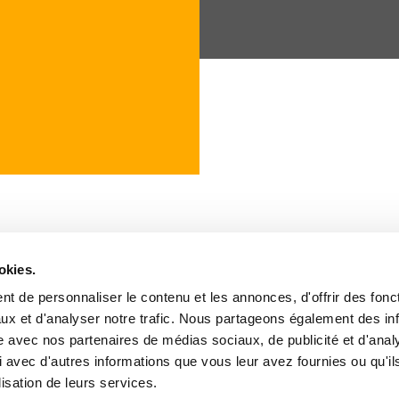
okies.
t de personnaliser le contenu et les annonces, d'offrir des fonct
United
Norway
Programmes
ux et d'analyser notre trafic. Nous partageons également des in
kingdom
Sweden
Team
Australia
United States
Castings
site avec nos partenaires de médias sociaux, de publicité et d'anal
Finland
Actus
 avec d'autres informations que vous leur avez fournies ou qu'il
Germany
lisation de leurs services.