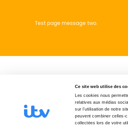
Test page message two.
Ce site web utilise des co
Les cookies nous permetten
relatives aux médias socia
sur l'utilisation de notre 
peuvent combiner celles-ci
collectées lors de votre uti