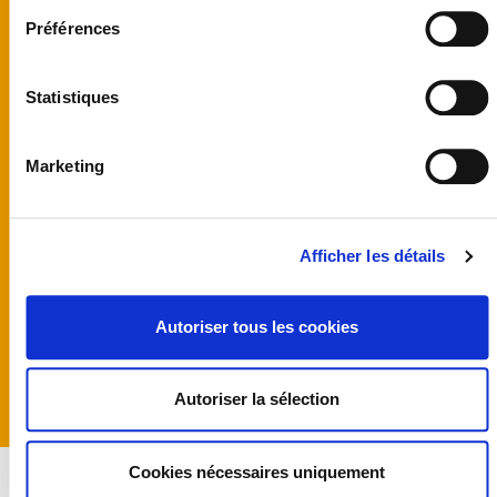
United kingdom
Préférences
Australia
Finland
Germany
Statistiques
Norway
Sweden
United States
Marketing
Programmes
Team
Castings
Actus
Afficher les détails
Producer guidelines
CGU et Mentions
légales
Cookies
Autoriser tous les cookies
Politique de
confidentialité
Index égalité
Hommes/Femmes
Autoriser la sélection
Cookies nécessaires uniquement