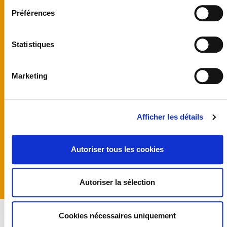
United kingdom
Australia
Préférences
Finland
Germany
Norway
Statistiques
Sweden
United States
Marketing
Programmes
Team
Castings
Actus
Afficher les détails
Producer guidelines
CGU et Mentions
légales
Cookies
Autoriser tous les cookies
Politique de
confidentialité
Index égalité
Hommes/Femmes
Autoriser la sélection
Cookies nécessaires uniquement