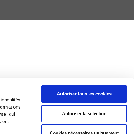
Autoriser tous les cookies
ionnalités
Producer
formations
guidelines
Autoriser la sélection
CGU et
yse, qui
Mentions
s ont
légales
Cookies
Cookies nécessaires uniquement