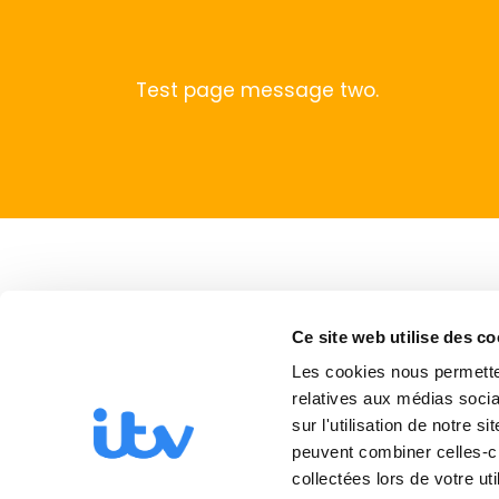
Test page message two.
Ce site web utilise des co
Les cookies nous permetten
relatives aux médias socia
sur l'utilisation de notre 
peuvent combiner celles-ci
collectées lors de votre uti