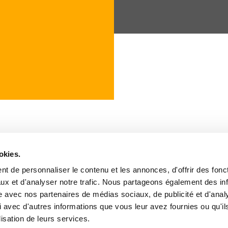
okies.
t de personnaliser le contenu et les annonces, d'offrir des fonct
United
Norway
Programmes
ux et d'analyser notre trafic. Nous partageons également des in
kingdom
Sweden
Team
Australia
United States
Castings
site avec nos partenaires de médias sociaux, de publicité et d'anal
Finland
Actus
 avec d'autres informations que vous leur avez fournies ou qu'il
Germany
lisation de leurs services.