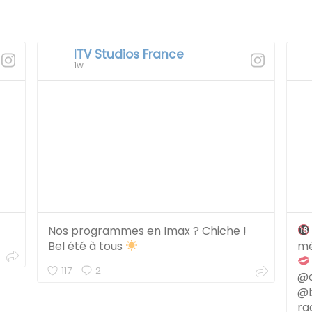
ITV Studios France
1w
Nos programmes en Imax ? Chiche !
Bel été à tous
mê
117
2
@a
@b
ra