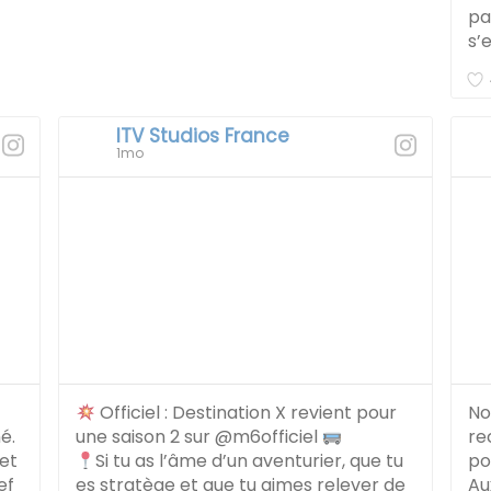
pa
s’
ITV Studios France
1mo
Officiel : Destination X revient pour
No
é.
une saison 2 sur @m6officiel
re
 et
Si tu as l’âme d’un aventurier, que tu
po
ef
es stratège et que tu aimes relever de
Au