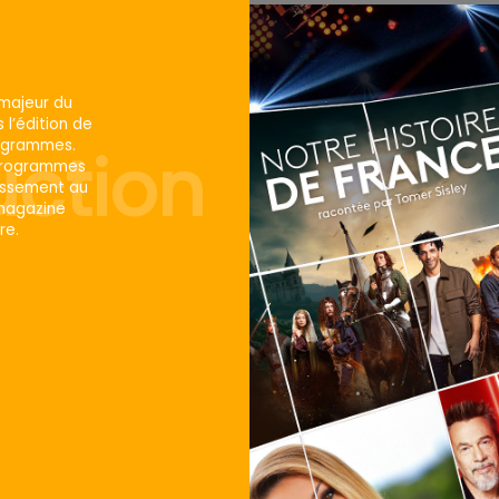
r majeur du
 l’édition de
programmes.
uction
 programmes
rtissement au
 magazine
re.