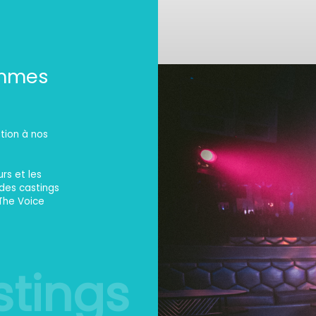
ammes
ption à nos
?
rs et les
 des castings
 The Voice
tings