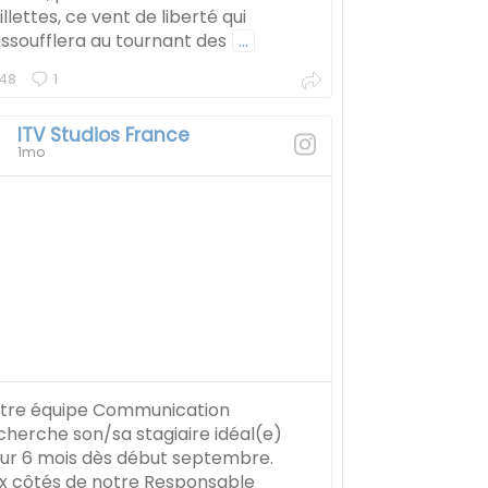
illettes, ce vent de liberté qui
essoufflera au tournant des
...
48
1
ITV Studios France
1mo
tre équipe Communication
cherche son/sa stagiaire idéal(e)
ur 6 mois dès début septembre.
x côtés de notre Responsable