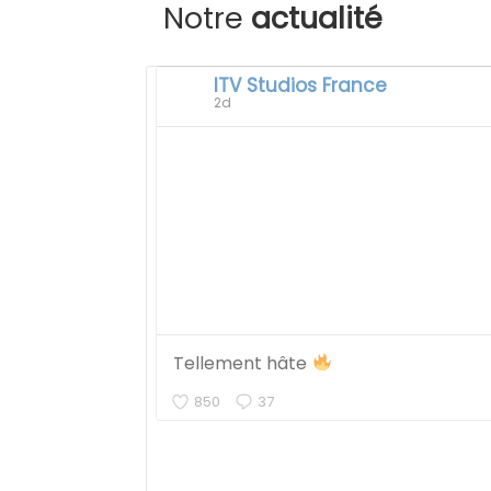
Notre
actualité
ITV Studios France
2d
Tellement hâte
850
37