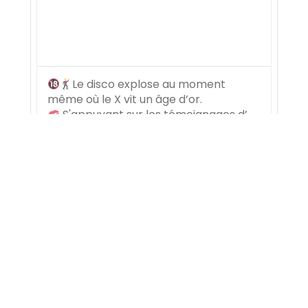
Le disco explose au moment
même où le X vit un âge d’or.
S'appuyant sur les témoignages d’
@amanda.lear , @cerroneofficial ou
@brigittelahaieoff , ce documentaire
raconte, par-delà le strass et les
paillettes, ce vent de liberté qui
s’essoufflera au tournant des
...
48
1
ITV Studios France
1mo