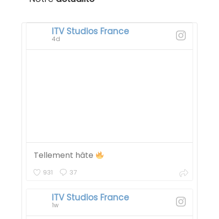
ITV Studios France
4d
Tellement hâte
931
37
ITV Studios France
1w