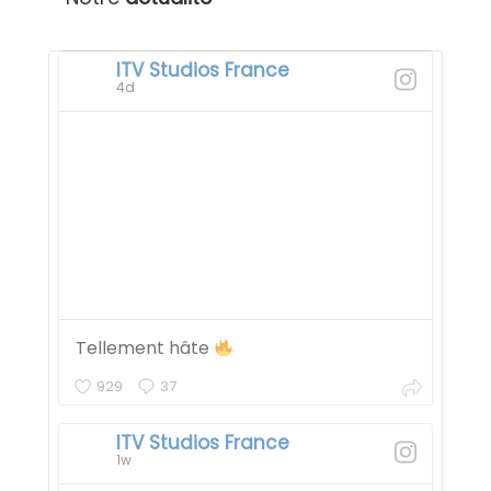
ITV Studios France
4d
Tellement hâte
929
37
ITV Studios France
1w