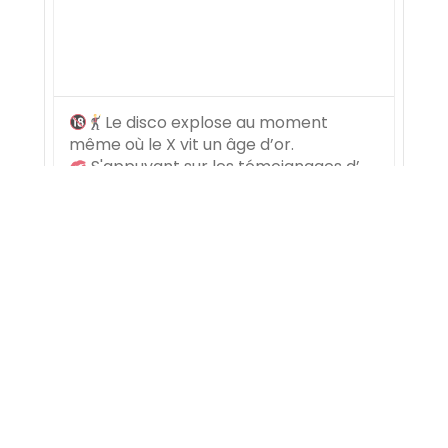
Le disco explose au moment
même où le X vit un âge d’or.
S'appuyant sur les témoignages d’
@amanda.lear , @cerroneofficial ou
@brigittelahaieoff , ce documentaire
raconte, par-delà le strass et les
paillettes, ce vent de liberté qui
s’essoufflera au tournant des
...
48
1
ITV Studios France
1mo